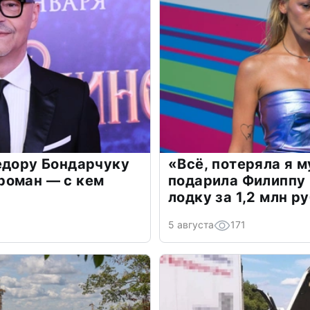
едору Бондарчуку
«Всё, потеряла я 
роман — с кем
подарила Филиппу
лодку за 1,2 млн р
5 августа
171