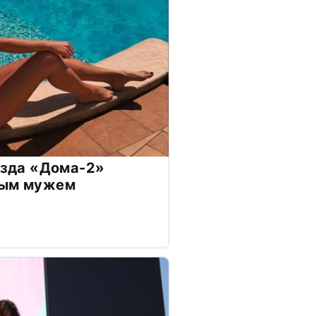
везда «Дома-2»
дым мужем