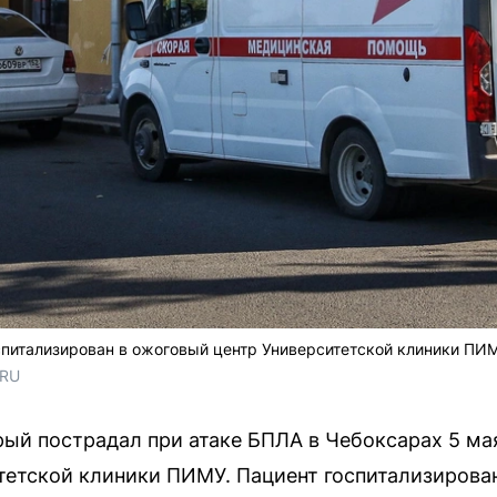
спитализирован в ожоговый центр Университетской клиники ПИ
.RU
рый пострадал при атаке БПЛА в Чебоксарах 5 мая
етской клиники ПИМУ. Пациент госпитализирован