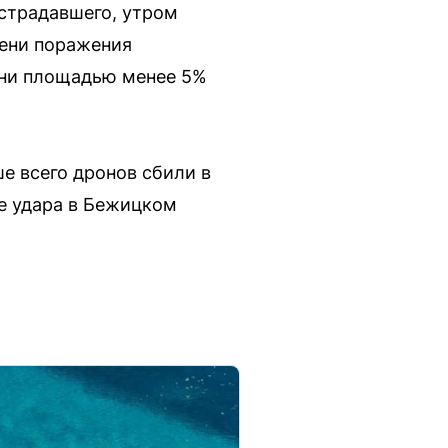
страдавшего, утром
пени поражения
пени площадью менее 5%
е всего дронов сбили в
те удара в Бежицком