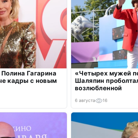
 Полина Гагарина
«Четырех мужей п
ые кадры с новым
Шаляпин проболтал
возлюбленной
6 августа
16