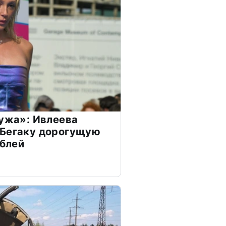
мужа»: Ивлеева
 Бегаку дорогущую
ублей