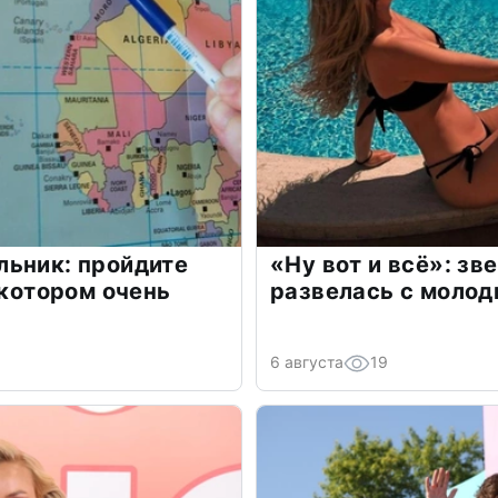
льник: пройдите
«Ну вот и всё»: з
 котором очень
развелась с моло
6 августа
19