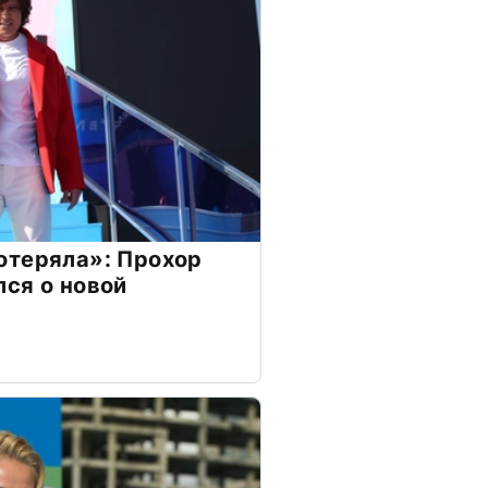
отеряла»: Прохор
ся о новой