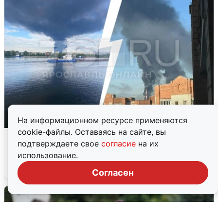
На информационном ресурсе применяются
cookie-файлы. Оставаясь на сайте, вы
Ночная атака БПЛА на Ярославль:
подтверждаете свое
согласие
на их
попадания и последствия
использование.
6 августа
0
Согласен