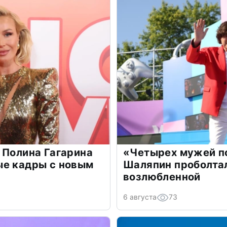
 Полина Гагарина
«Четырех мужей п
ые кадры с новым
Шаляпин проболтал
возлюбленной
6 августа
73