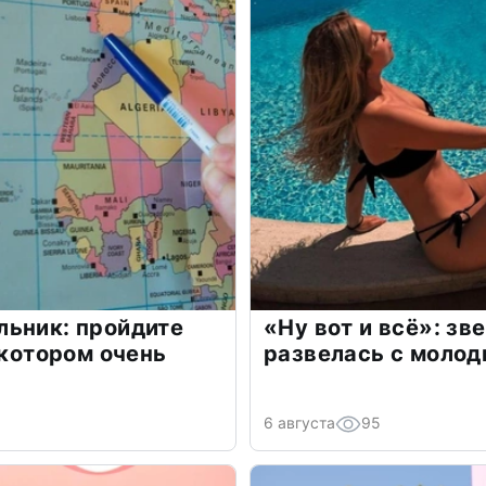
льник: пройдите
«Ну вот и всё»: з
 котором очень
развелась с моло
6 августа
95