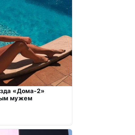
везда «Дома-2»
дым мужем