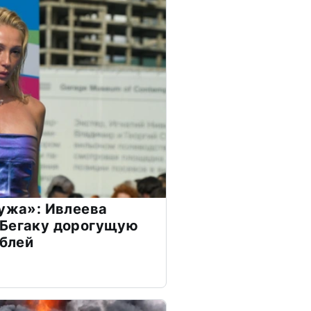
мужа»: Ивлеева
 Бегаку дорогущую
ублей