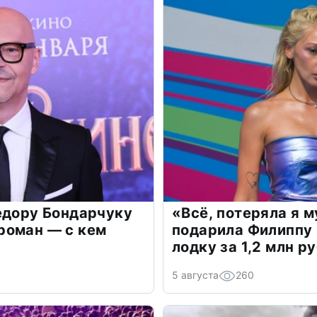
едору Бондарчуку
«Всё, потеряла я 
роман — с кем
подарила Филиппу
лодку за 1,2 млн р
5 августа
260