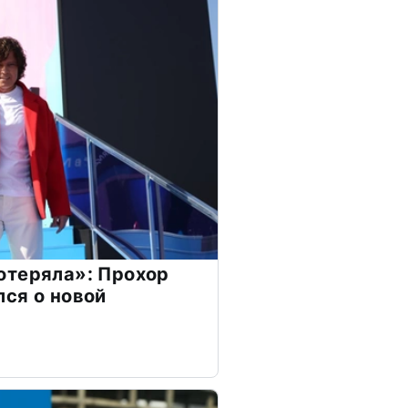
отеряла»: Прохор
ся о новой