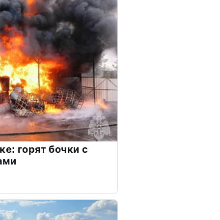
е: горят бочки с
ами