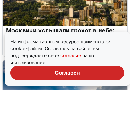
Москвичи услышали грохот в небе:
подробности
На информационном ресурсе применяются
cookie-файлы. Оставаясь на сайте, вы
7 августа
0
подтверждаете свое
согласие
на их
использование.
Согласен