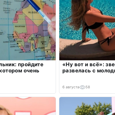
льник: пройдите
«Ну вот и всё»: з
 котором очень
развелась с моло
6 августа
58