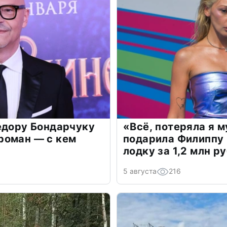
едору Бондарчуку
«Всё, потеряла я 
роман — с кем
подарила Филиппу
лодку за 1,2 млн р
5 августа
216