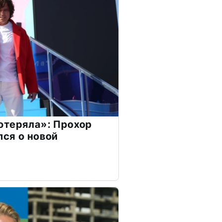
отеряла»: Прохор
ся о новой