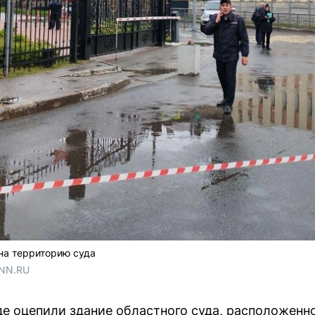
на территорию суда
 NN.RU
е оцепили здание областного суда, расположенн