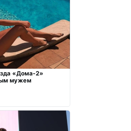
везда «Дома-2»
дым мужем