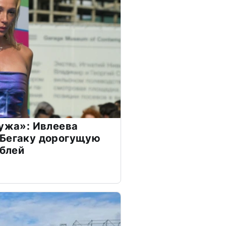
мужа»: Ивлеева
 Бегаку дорогущую
ублей