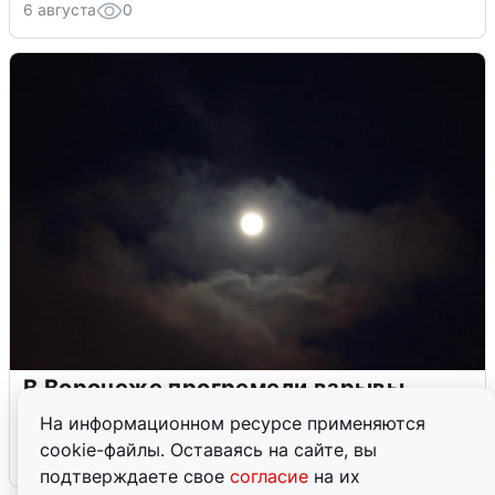
6 августа
0
В Воронеже прогремели взрывы
после сигнала тревоги
На информационном ресурсе применяются
cookie-файлы. Оставаясь на сайте, вы
5 августа
0
подтверждаете свое
согласие
на их