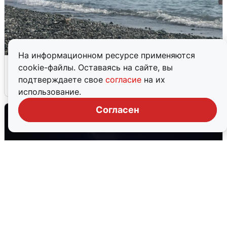
На информационном ресурсе применяются
Сирены в Сочи: новая угроза БПЛА
cookie-файлы. Оставаясь на сайте, вы
подтверждаете свое
согласие
на их
6 августа
0
использование.
Согласен