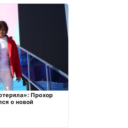
отеряла»: Прохор
ся о новой