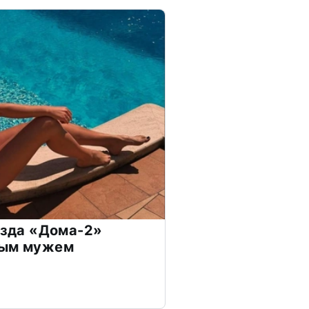
везда «Дома-2»
дым мужем