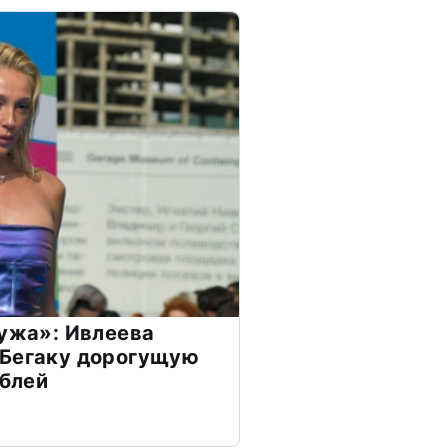
мужа»: Ивлеева
 Бегаку дорогущую
ублей