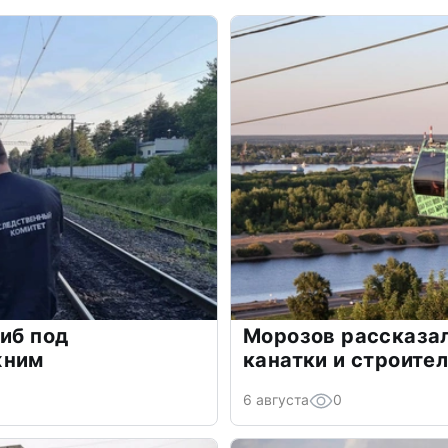
гиб под
Морозов рассказал
жним
канатки и строите
6 августа
0