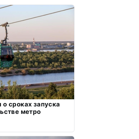
 о сроках запуска
льстве метро