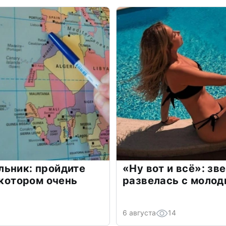
льник: пройдите
«Ну вот и всё»: з
 котором очень
развелась с моло
6 августа
14