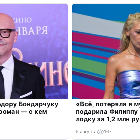
едору Бондарчуку
«Всё, потеряла я 
роман — с кем
подарила Филиппу
лодку за 1,2 млн р
5 августа
167