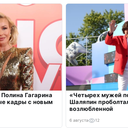
 Полина Гагарина
«Четырех мужей п
ые кадры с новым
Шаляпин проболтал
возлюбленной
6 августа
12