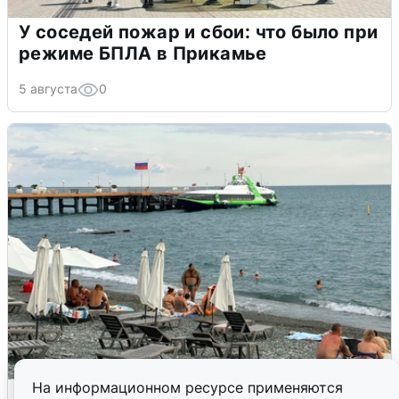
У соседей пожар и сбои: что было при
режиме БПЛА в Прикамье
5 августа
0
На информационном ресурсе применяются
Жители и туристы Сочи рассказали