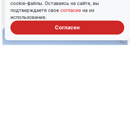
cookie-файлы. Оставаясь на сайте, вы
об атаке БПЛА 5 августа
подтверждаете свое
согласие
на их
использование.
5 августа
0
Согласен
Пять машин столкнулись на
Дмитровском шоссе в Подмосковье