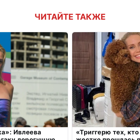
ЧИТАЙТЕ ТАКЖЕ
жа»: Ивлеева
«Триггерю тех, кто
егаку дорогущую
жестко прошлась п