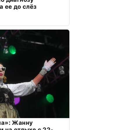
а ее до слёз
на»: Жанну
и на отдыхе с 22-