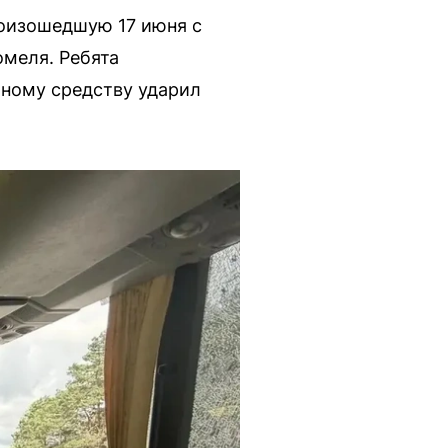
оизошедшую 17 июня с
меля. Ребята
тному средству ударил