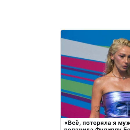
«Всё, потеряла я му
подарила Филиппу Б