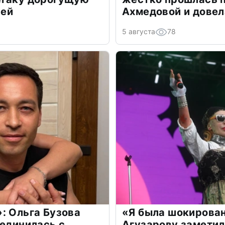
лей
Ахмедовой и довел
5 августа
78
: Ольга Бузова
«Я была шокирова
оединилась с
Агузарову заметил