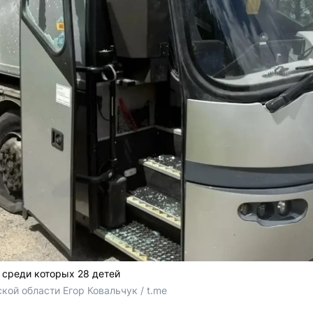
 среди которых 28 детей
кой области Егор Ковальчук / t.me