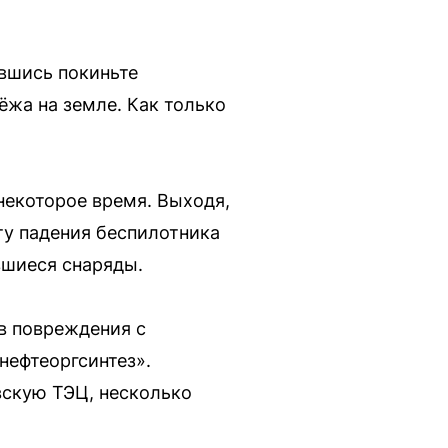
увшись покиньте
ёжа на земле. Как только
некоторое время. Выходя,
ту падения беспилотника
вшиеся снаряды.
в повреждения с
ефтеоргсинтез».
вскую ТЭЦ, несколько