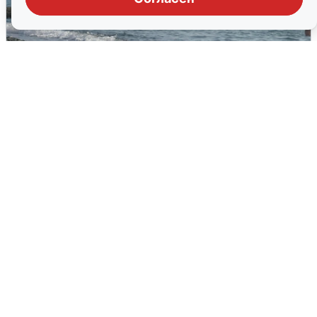
Сирены в Сочи: новая угроза БПЛА
6 августа
0