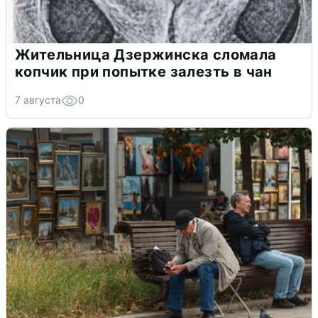
Жительница Дзержинска сломала
копчик при попытке залезть в чан
7 августа
0