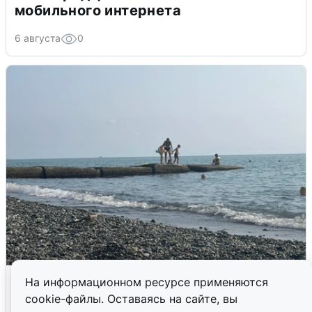
мобильного интернета
6 августа
0
Сирены в Сочи: новая угроза БПЛА
На информационном ресурсе применяются
cookie-файлы. Оставаясь на сайте, вы
6 августа
0