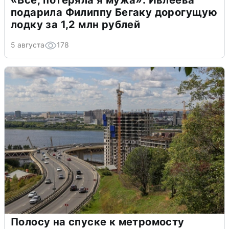
«Всё, потеряла я мужа»: Ивлеева
подарила Филиппу Бегаку дорогущую
лодку за 1,2 млн рублей
5 августа
178
Полосу на спуске к метромосту