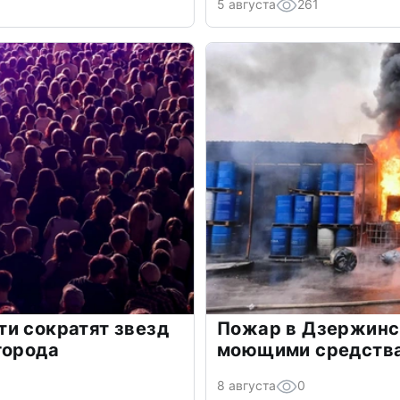
5 августа
261
и сократят звезд
Пожар в Дзержинск
города
моющими средств
8 августа
0