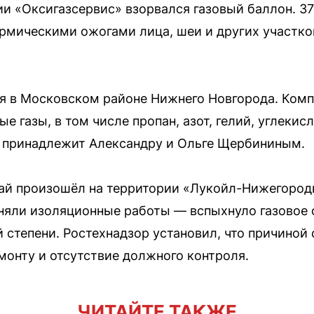
ии «Оксигазсервис» взорвался газовый баллон. 3
ермическими ожогами лица, шеи и других участко
я в Московском районе Нижнего Новгорода. Ком
е газы, в том числе пропан, азот, гелий, углекис
 принадлежит Александру и Ольге Щербининым.
ай произошёл на территории «Лукойл-Нижегородн
няли изоляционные работы — вспыхнуло газовое
 степени. Ростехнадзор установил, что причиной 
монту и отсутствие должного контроля.
ЧИТАЙТЕ ТАКЖЕ