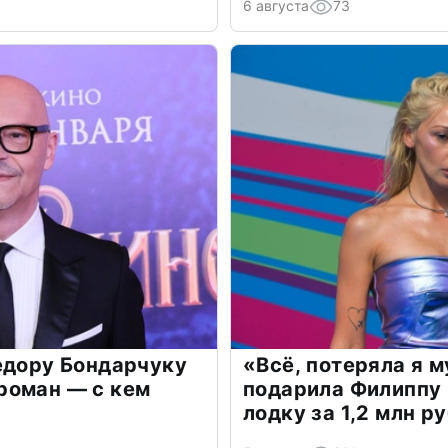
6 августа
73
едору Бондарчуку
«Всё, потеряла я 
роман — с кем
подарила Филиппу
лодку за 1,2 млн р