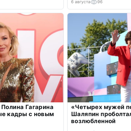
6 августа
96
 Полина Гагарина
«Четырех мужей п
ые кадры с новым
Шаляпин проболтал
возлюбленной