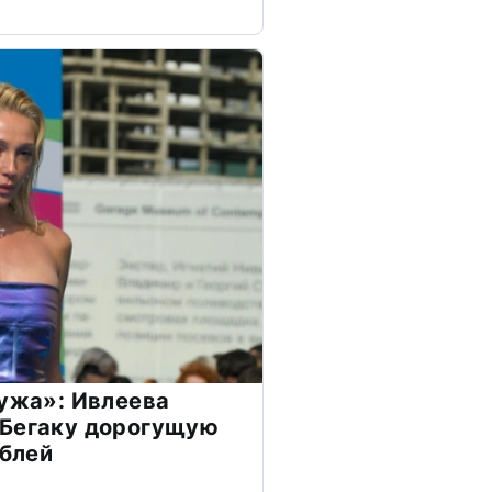
мужа»: Ивлеева
 Бегаку дорогущую
ублей