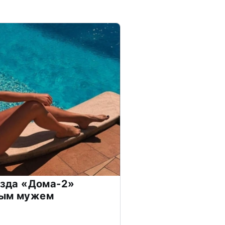
везда «Дома-2»
дым мужем