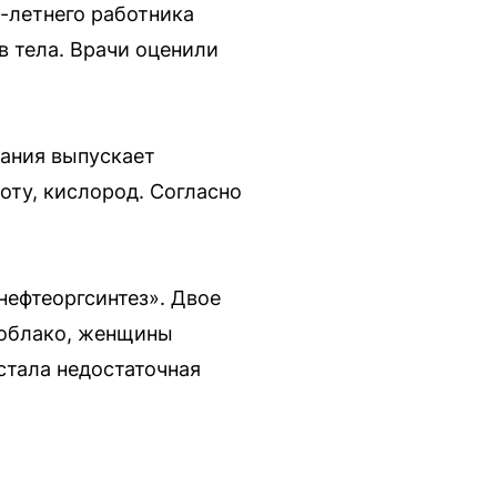
7-летнего работника
в тела. Врачи оценили
пания выпускает
лоту, кислород. Согласно
ефтеоргсинтез». Двое
 облако, женщины
стала недостаточная