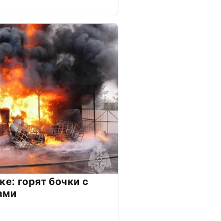
е: горят бочки с
ами