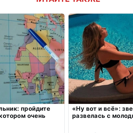
льник: пройдите
«Ну вот и всё»: з
 котором очень
развелась с моло