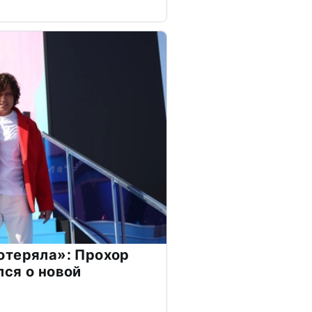
отеряла»: Прохор
ся о новой