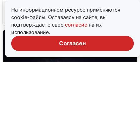
Сирены в Сочи: новая угроза БПЛА
На информационном ресурсе применяются
cookie-файлы. Оставаясь на сайте, вы
6 августа
0
подтверждаете свое
согласие
на их
использование.
Согласен
Взрывы в Воронеже после сигнала
тревоги