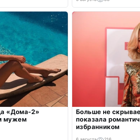
зда «Дома-2»
Больше не скрывае
м мужем
показала романти
избранником
6 августа
216