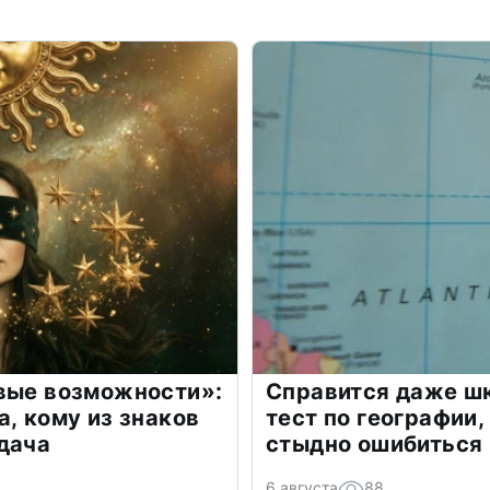
овые возможности»:
Справится даже шк
а, кому из знаков
тест по географии,
дача
стыдно ошибиться
6 августа
88