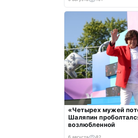
«Четырех мужей пот
Шаляпин проболтался
возлюбленной
6 августа
82