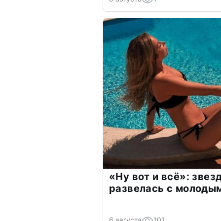
«Ну вот и всё»: зве
развелась с молоды
6 августа
101