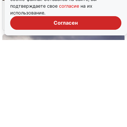
В Туре вода убывает, на других реках
подтверждаете свое
согласие
на их
области прибывает
использование.
Согласен
4 августа
0
Над ХМАО впервые сбили