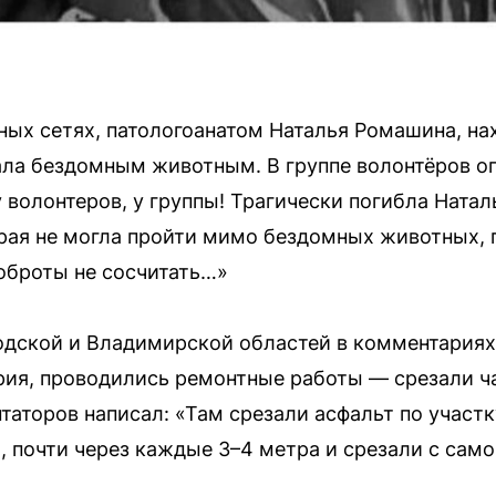
ых сетях, патологоанатом Наталья Ромашина, на
ла бездомным животным. В группе волонтёров оп
 у волонтеров, у группы! Трагически погибла Натал
орая не могла пройти мимо бездомных животных,
доброты не сосчитать…»
дской и Владимирской областей в комментариях 
ария, проводились ремонтные работы — срезали ч
таторов написал: «Там срезали асфальт по участк
 почти через каждые 3–4 метра и срезали с самог