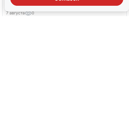
грохоте в Москве
7 августа
0
Москвичи услышали грохот, похожий
на взрыв