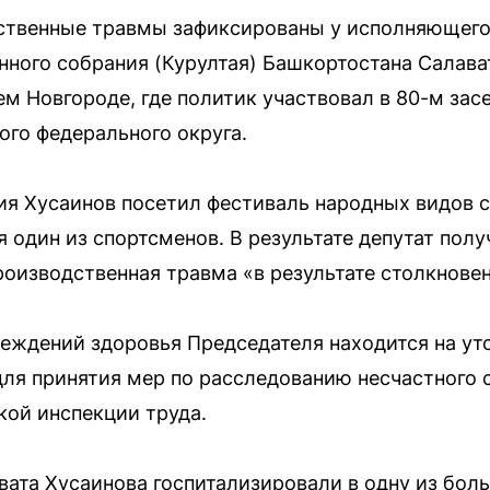
твенные травмы зафиксированы у исполняющего
нного собрания (Курултая) Башкортостана Салава
м Новгороде, где политик участвовал в 80-м зас
го федерального округа.
ия Хусаинов посетил фестиваль народных видов сп
ся один из спортсменов. В результате депутат по
оизводственная травма «в результате столкновен
еждений здоровья Председателя находится на ут
я принятия мер по расследованию несчастного с
ой инспекции труда.
ата Хусаинова госпитализировали в одну из бол