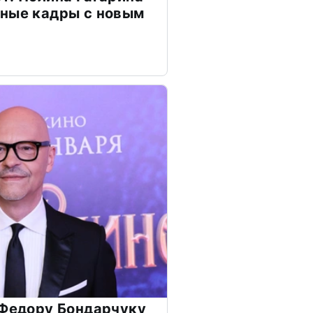
чные кадры с новым
 Федору Бондарчуку