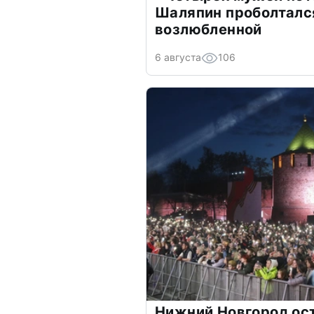
Шаляпин проболтался
возлюбленной
6 августа
106
Нижний Новгород ос