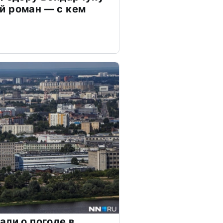
й роман — с кем
али о погоде в