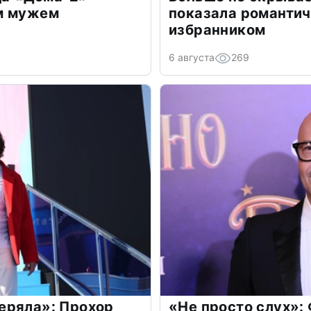
м мужем
показала романти
избранником
6 августа
269
еряла»: Прохор
«Не просто слух»: