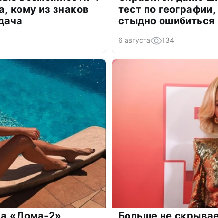
а, кому из знаков
тест по географии,
дача
стыдно ошибиться
6 августа
134
зда «Дома-2»
Больше не скрывае