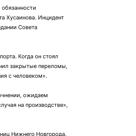
 обязанности
та Хусаинова. Инцидент
едании Совета
орта. Когда он стоял
лучил закрытые переломы,
ия с человеком».
очнении, ожидаем
лучая на производстве»,
ьниц Нижнего Новгорода.