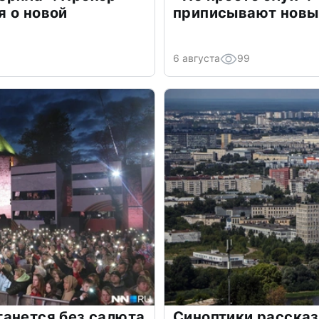
 о новой
приписывают новы
6 августа
99
танется без салюта
Синоптики рассказ