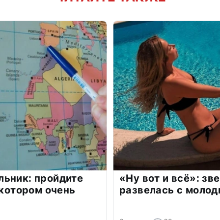
льник: пройдите
«Ну вот и всё»: з
 котором очень
развелась с моло