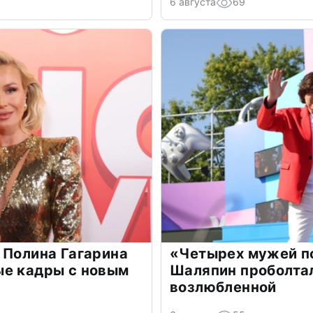
6 августа
69
 Полина Гагарина
«Четырех мужей п
ые кадры с новым
Шаляпин проболтал
возлюбленной