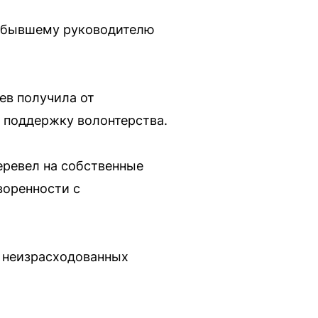
р бывшему руководителю
ев получила от
 поддержку волонтерства.
еревел на собственные
воренности с
а неизрасходованных