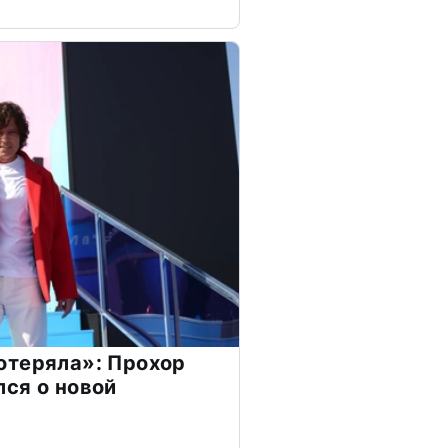
отеряла»: Прохор
ся о новой