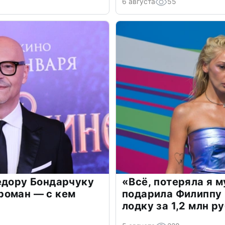
6 августа
55
едору Бондарчуку
«Всё, потеряла я 
роман — с кем
подарила Филиппу
лодку за 1,2 млн р