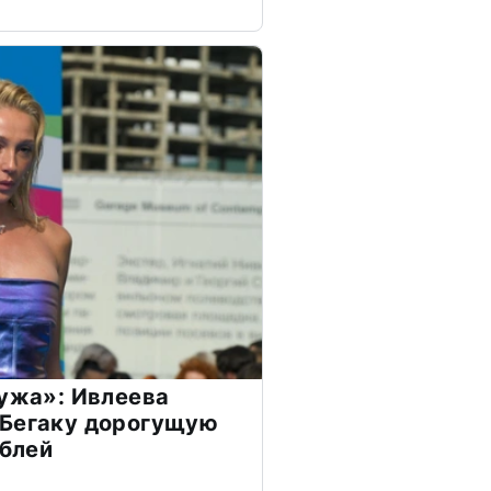
мужа»: Ивлеева
 Бегаку дорогущую
ублей