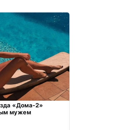
везда «Дома-2»
дым мужем