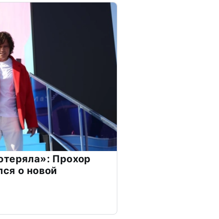
отеряла»: Прохор
ся о новой