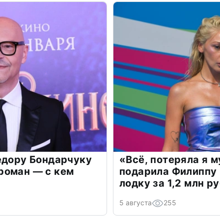
едору Бондарчуку
«Всё, потеряла я 
роман — с кем
подарила Филиппу
лодку за 1,2 млн р
5 августа
255