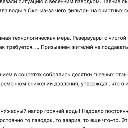
вязали ситуацию с весенним паводком. Таяние льд
ва воды в Оке, из-за чего фильтры на очистных 
димая технологическая мера. Резервуары с чистой
как требуется. … Призываем жителей не поддавать
ием в соцсетях собрались десятки гневных отзы
временном снижении давления, утверждая, что в 
 «Ужасный напор горячей воды! Надоело постоянн
стоянно то паводок, то авария, то еще что–то. Эт