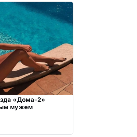
везда «Дома-2»
дым мужем