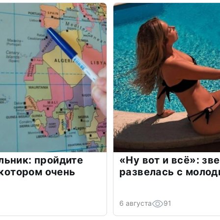
льник: пройдите
«Ну вот и всё»: з
 котором очень
развелась с моло
6 августа
91