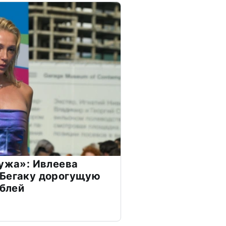
мужа»: Ивлеева
 Бегаку дорогущую
ублей