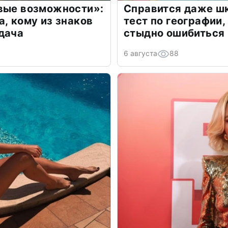
овые возможности»:
Справится даже шк
а, кому из знаков
тест по географии,
дача
стыдно ошибиться
6 августа
88