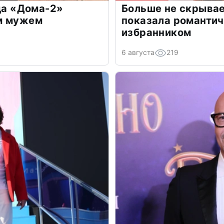
зда «Дома-2»
Больше не скрывае
м мужем
показала романти
избранником
6 августа
219