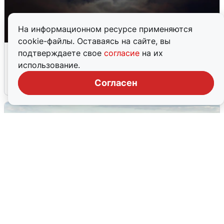
На информационном ресурсе применяются
cookie-файлы. Оставаясь на сайте, вы
Взрывы в Воронеже после сигнала
подтверждаете свое
согласие
на их
тревоги
использование.
Согласен
5 августа
0