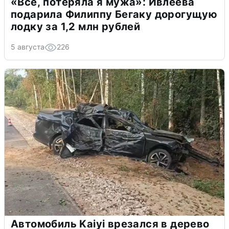
«Всё, потеряла я мужа»: Ивлеева
подарила Филиппу Бегаку дорогущую
лодку за 1,2 млн рублей
5 августа
226
Автомобиль Kaiyi врезался в дерево