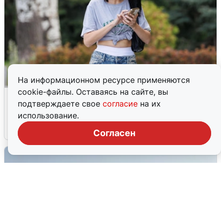
На информационном ресурсе применяются
cookie-файлы. Оставаясь на сайте, вы
Волгоградцы остались без
подтверждаете свое
согласие
на их
мобильного интернета
использование.
6 августа
0
Согласен