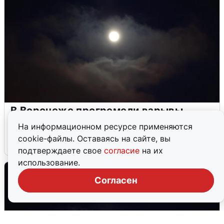
В Воронеже прогремели взрывы
после сигнала тревоги
На информационном ресурсе применяются
cookie-файлы. Оставаясь на сайте, вы
5 августа
0
подтверждаете свое
согласие
на их
использование.
Согласен