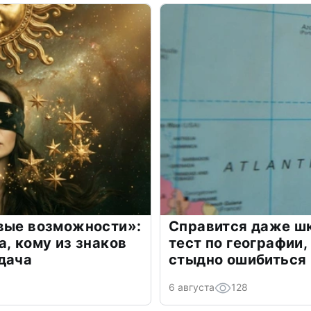
овые возможности»:
Справится даже шк
а, кому из знаков
тест по географии,
дача
стыдно ошибиться
6 августа
128