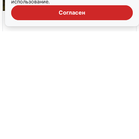
использование.
Согласен
Над ХМАО впервые сбили
беспилотники
3 августа
0