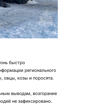
гонь быстро
информации регионального
, овцы, козы и поросята.
ьным выводам, возгорание
юдей не зафиксировано.