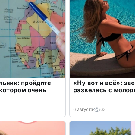
льник: пройдите
«Ну вот и всё»: з
 котором очень
развелась с моло
6 августа
63