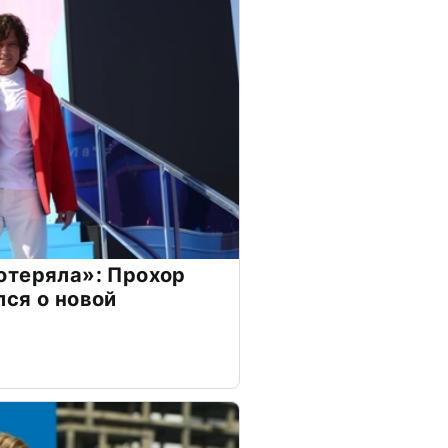
отеряла»: Прохор
ся о новой