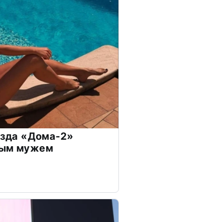
везда «Дома-2»
дым мужем