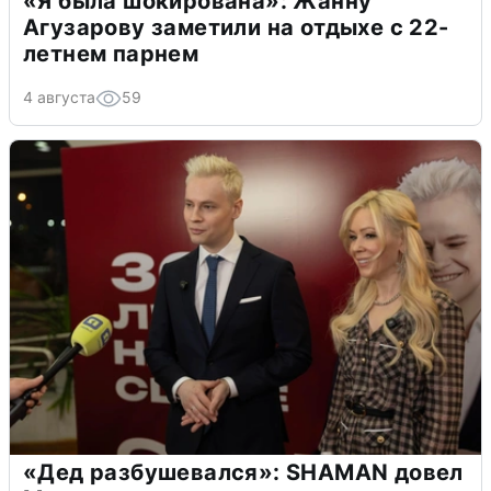
«Я была шокирована»: Жанну
Агузарову заметили на отдыхе с 22-
летнем парнем
4 августа
59
«Дед разбушевался»: SHAMAN довел