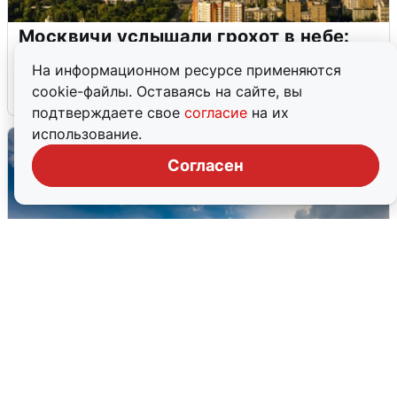
Москвичи услышали грохот в небе:
подробности
На информационном ресурсе применяются
cookie-файлы. Оставаясь на сайте, вы
7 августа
0
подтверждаете свое
согласие
на их
использование.
Согласен
МЧС ответило на сообщения о