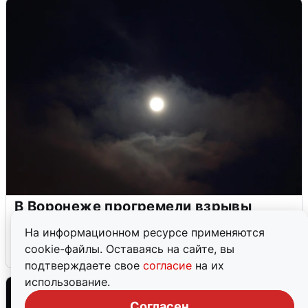
В Воронеже прогремели взрывы
после сигнала тревоги
На информационном ресурсе применяются
cookie-файлы. Оставаясь на сайте, вы
5 августа
0
подтверждаете свое
согласие
на их
использование.
Согласен