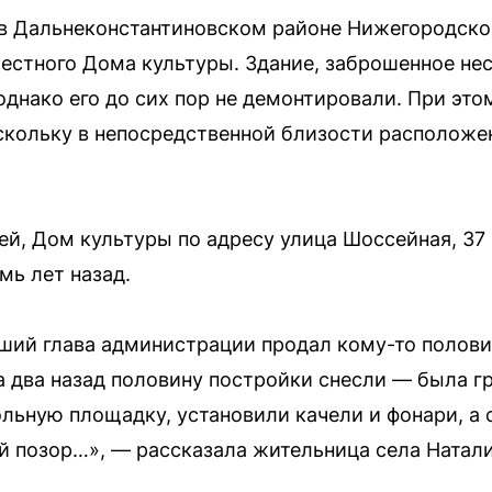
 в Дальнеконстантиновском районе Нижегородско
стного Дома культуры. Здание, заброшенное неск
 однако его до сих пор не демонтировали. При эт
скольку в непосредственной близости расположен
й, Дом культуры по адресу улица Шоссейная, 37
мь лет назад.
ший глава администрации продал кому-то половин
а два назад половину постройки снесли — была гр
льную площадку, установили качели и фонари, а с
ой позор…», — рассказала жительница села Натали