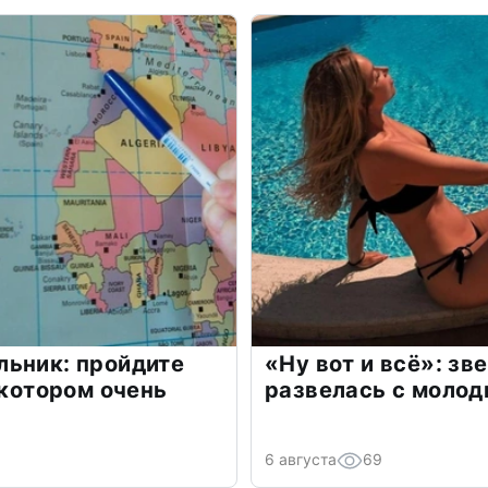
льник: пройдите
«Ну вот и всё»: з
 котором очень
развелась с моло
6 августа
69