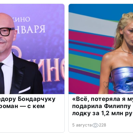
едору Бондарчуку
«Всё, потеряла я 
роман — с кем
подарила Филиппу
лодку за 1,2 млн р
5 августа
228