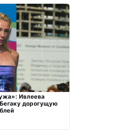
мужа»: Ивлеева
 Бегаку дорогущую
ублей