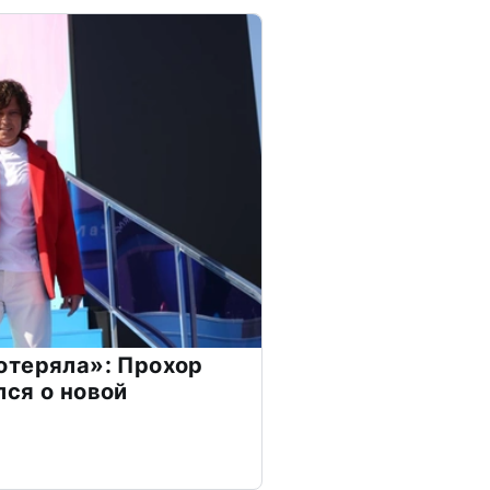
отеряла»: Прохор
ся о новой