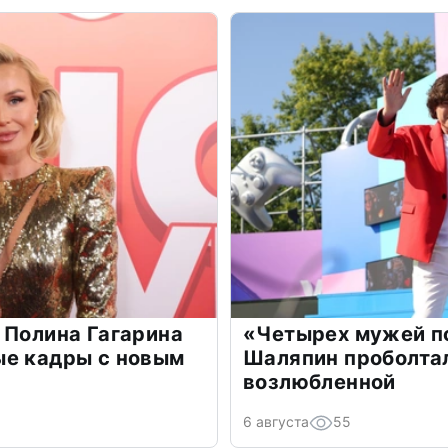
 Полина Гагарина
«Четырех мужей п
ые кадры с новым
Шаляпин проболтал
возлюбленной
6 августа
55