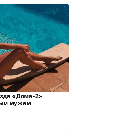
везда «Дома-2»
дым мужем