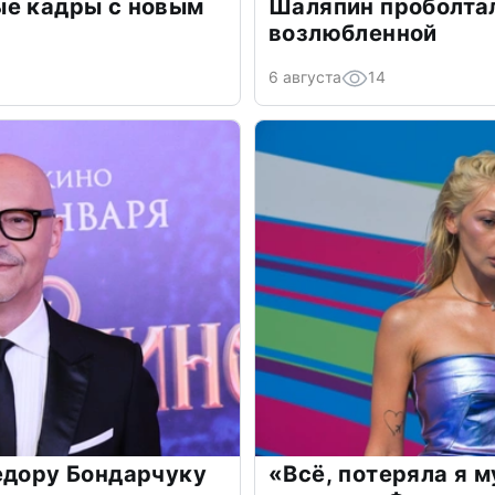
ые кадры с новым
Шаляпин проболтал
возлюбленной
6 августа
14
едору Бондарчуку
«Всё, потеряла я 