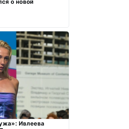
ся о новой
мужа»: Ивлеева