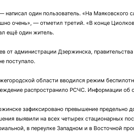
 — написал один пользователь. «На Маяковского
ышно очень», — отметил третий. «В конце Циолковк
ал ещё один житель.
в от администрации Дзержинска, правительства
е поступало.
Нижегородской области вводился режим беспилот
еждение распространило РСЧС. Информации об от
зержинске зафиксировано превышение предельно 
ения выявили на всех четырех стационарных пос
риальной, в переулке Западном и в Восточной про