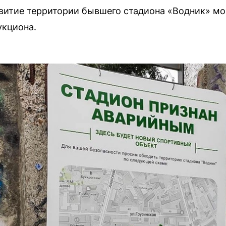
витие территории бывшего стадиона «Водник» м
укциона.