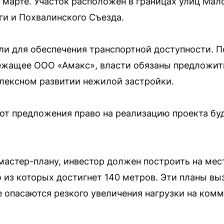
 марте. Участок расположен в границах улиц Мал
и и Похвалинского Съезда.
ли для обеспечения транспортной доступности. П
лежащее ООО «Амакс», власти обязаны предложит
лексном развитии нежилой застройки.
 от предложения право на реализацию проекта бу
астер-плану, инвестор должен построить на мес
о из которых достигнет 140 метров. Эти планы в
 опасаются резкого увеличения нагрузки на комм