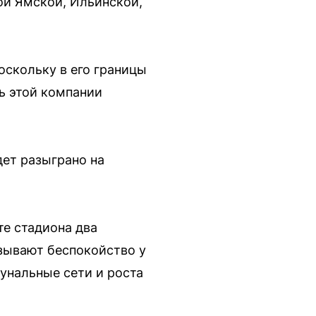
ой Ямской, Ильинской,
оскольку в его границы
ь этой компании
дет разыграно на
те стадиона два
ызывают беспокойство у
унальные сети и роста