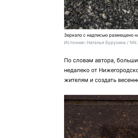
Зеркало с надписью размещено на
Источник: 
Наталья Бурухина / NN
По словам автора, больши
недалеко от Нижегородско
жителям и создать весен