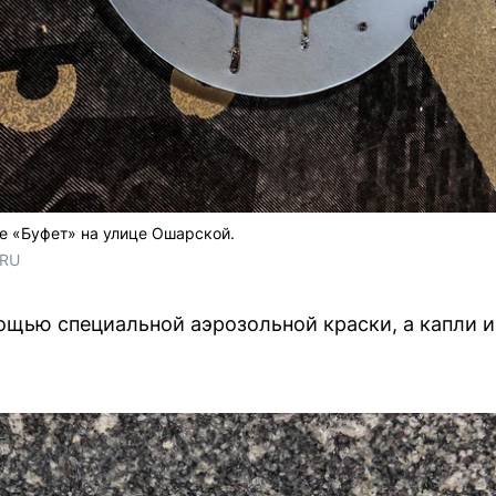
фе «Буфет» на улице Ошарской.
.RU
ощью специальной аэрозольной краски, а капли 