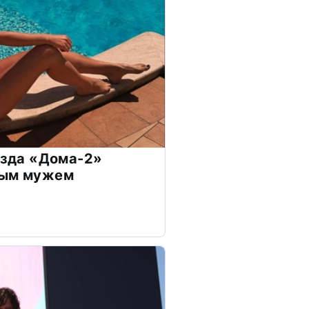
везда «Дома-2»
дым мужем