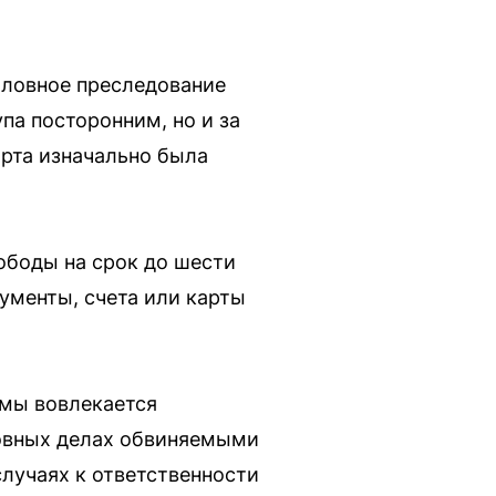
оловное преследование
па посторонним, но и за
арта изначально была
ободы на срок до шести
ументы, счета или карты
емы вовлекается
ловных делах обвиняемыми
лучаях к ответственности