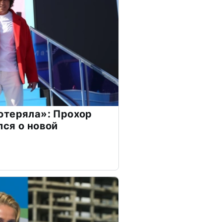
отеряла»: Прохор
ся о новой