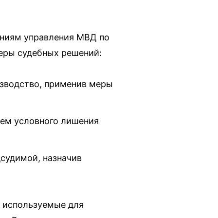
ениям управления МВД по
еры судебных решений:
изводство, применив меры
ием условного лишения
дсудимой, назначив
, используемые для