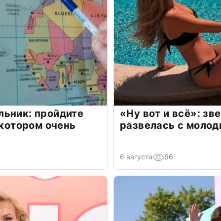
льник: пройдите
«Ну вот и всё»: з
 котором очень
развелась с моло
6 августа
66