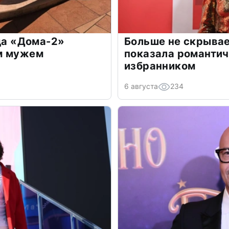
зда «Дома-2»
Больше не скрывае
м мужем
показала романти
избранником
6 августа
234