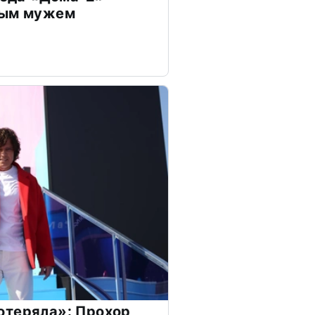
дым мужем
отеряла»: Прохор