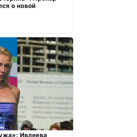
ся о новой
мужа»: Ивлеева