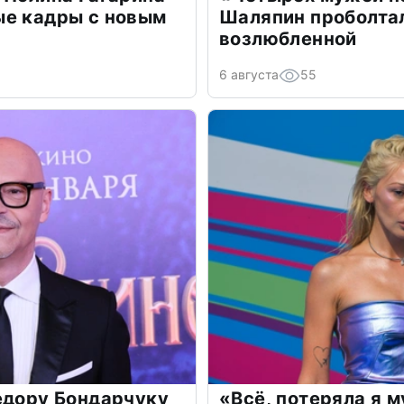
ые кадры с новым
Шаляпин проболтал
возлюбленной
6 августа
55
едору Бондарчуку
«Всё, потеряла я 