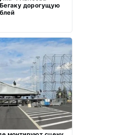
 Бегаку дорогущую
ублей
де монтируют сцену