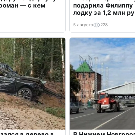
роман — с кем
подарила Филиппу
лодку за 1,2 млн р
5 августа
228
зался в дерево в
В Нижнем Новгоро