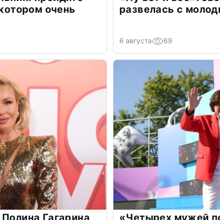
 котором очень
развелась с моло
6 августа
69
 Полина Гагарина
«Четырех мужей п