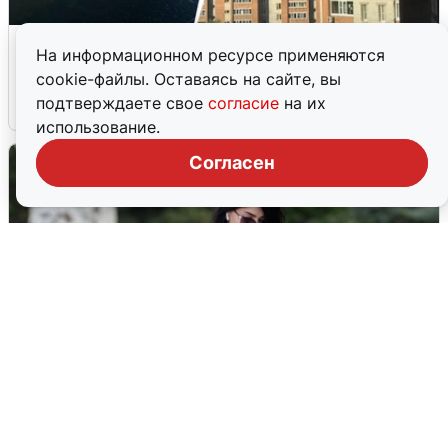
Ночная атака БПЛА на Ярославль:
На информационном ресурсе применяются
попадания и последствия
cookie-файлы. Оставаясь на сайте, вы
подтверждаете свое
согласие
на их
6 августа
0
использование.
Согласен
Волгоградцы остались без