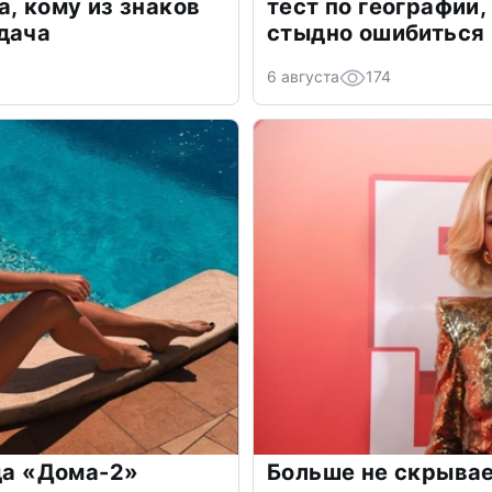
а, кому из знаков
тест по географии,
дача
стыдно ошибиться
6 августа
174
зда «Дома-2»
Больше не скрывае