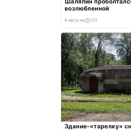
Шаляпин проболтался
возлюбленной
6 августа
121
Здание-«тарелку» сн