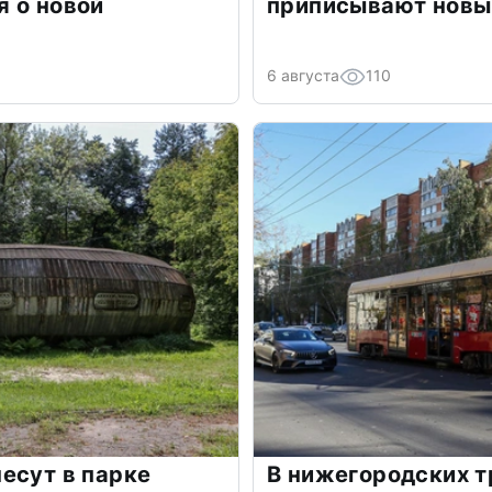
 о новой
приписывают новы
6 августа
110
есут в парке
В нижегородских 