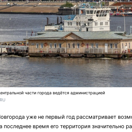
ентральной части города ведётся администрацией
.RU
овгорода уже не первый год рассматривает возм
а последнее время его территория значительно ра