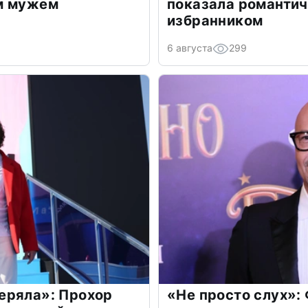
м мужем
показала романти
избранником
6 августа
299
еряла»: Прохор
«Не просто слух»: