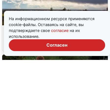
На информационном ресурсе применяются
cookie-файлы. Оставаясь на сайте, вы
Над ХМАО впервые сбили
подтверждаете свое
согласие
на их
беспилотники
использование.
Согласен
3 августа
0