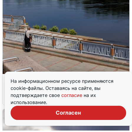
В Туре вода убывает, на других реках
На информационном ресурсе применяются
области прибывает
cookie-файлы. Оставаясь на сайте, вы
подтверждаете свое
согласие
на их
4 августа
0
использование.
Согласен