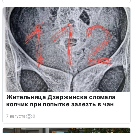
Жительница Дзержинска сломала
копчик при попытке залезть в чан
7 августа
0