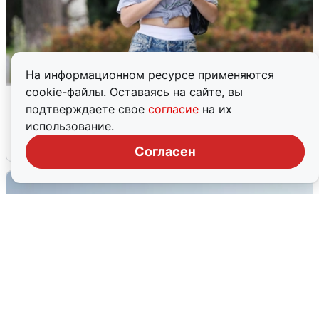
На информационном ресурсе применяются
cookie-файлы. Оставаясь на сайте, вы
Волгоградцы остались без
подтверждаете свое
согласие
на их
мобильного интернета
использование.
6 августа
0
Согласен