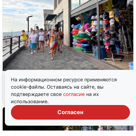
В Сочи объявили угрозу атаки БПЛА и
На информационном ресурсе применяются
закрыли пляжи
cookie-файлы. Оставаясь на сайте, вы
подтверждаете свое
согласие
на их
6 августа
0
использование.
Согласен