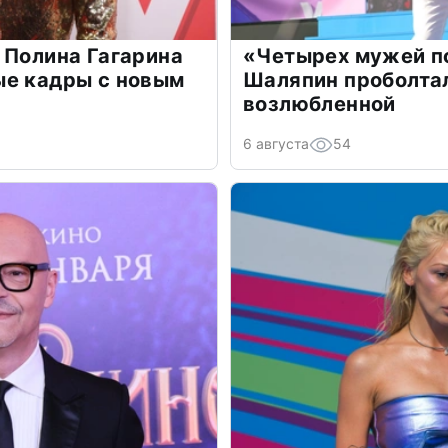
 Полина Гагарина
«Четырех мужей п
ые кадры с новым
Шаляпин проболтал
возлюбленной
6 августа
54