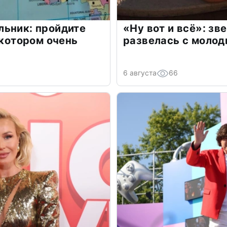
льник: пройдите
«Ну вот и всё»: з
 котором очень
развелась с моло
6 августа
66