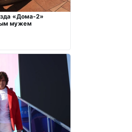
везда «Дома-2»
дым мужем