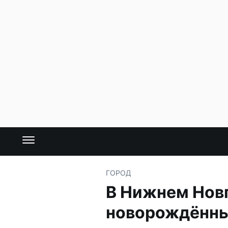
ГОРОД
В Нижнем Новг
новорождённ