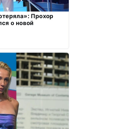
отеряла»: Прохор
ся о новой