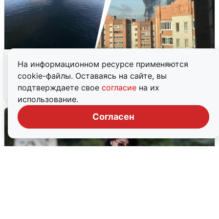
Ночная атака БПЛА на Ярославль:
На информационном ресурсе применяются
попадания и последствия
cookie-файлы. Оставаясь на сайте, вы
подтверждаете свое
согласие
на их
6 августа
0
использование.
Согласен